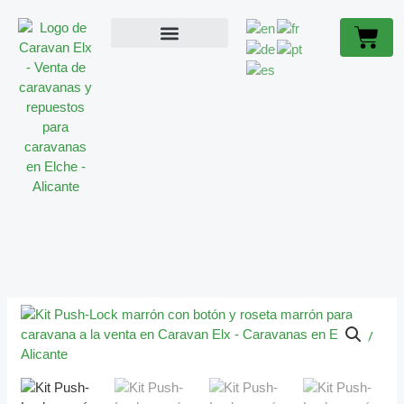
Ir
CON
Cart
al
BOTÓN
contenido
Y
ACCESORIOS CARAVANA
CARAVANAS OCASIÓN
SOBRE NOSOTROS
ROSETA
MARRÓN
CANTIDAD
KIT
PUSH-
LOCK
MARRÓN
CON