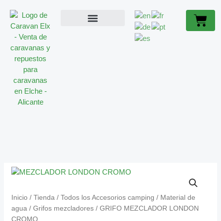
Ir
CANTIDAD
Cart
al
contenido
ACCESORIOS CARAVANA
CARAVANAS OCASIÓN
SOBRE NOSOTROS
GRIFO
MEZCLADOR
LONDON
Inicio
/
Tienda
/
Todos los Accesorios camping
/
Material de
CROMO
agua
/
Grifos mezcladores
/ GRIFO MEZCLADOR LONDON
CANTIDAD
CROMO