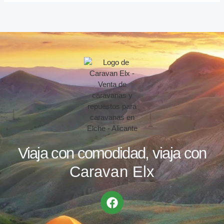
Viaja con comodidad, viaja con
Caravan Elx
F
a
c