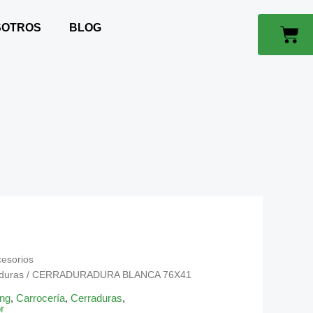
SOTROS
BLOG
Car
cesorios
duras
/ CERRADURADURA BLANCA 76X41
ing
,
Carrocería
,
Cerraduras
,
r