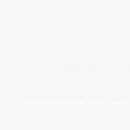
Viaja con comodidad, viaja c
Política de Cookies
Política de Privacidad
Declaración