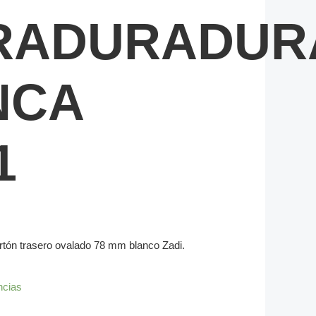
RADURADUR
NCA
1
rtón trasero ovalado 78 mm blanco Zadi.
ncias