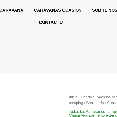
 CARAVANA
CARAVANAS OCASIÓN
SOBRE NO
CONTACTO
CERRADURADURA
Inicio
/
Tienda
/
Todos los Ac
BLANCA
camping
/
Carrocería
/
Cerra
76X41
Todos los Accesorios camp
CANTIDAD
Chasis/equipamiento exterio