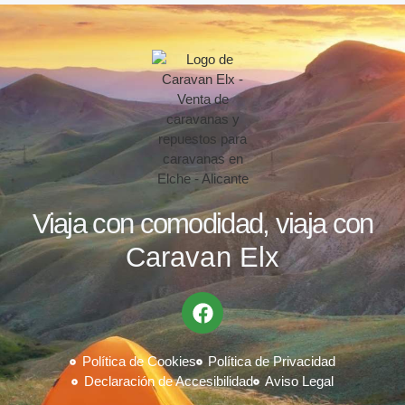
Viaja con comodidad, viaja con
Caravan Elx
F
a
c
e
Política de Cookies
Política de Privacidad
b
Declaración de Accesibilidad
Aviso Legal