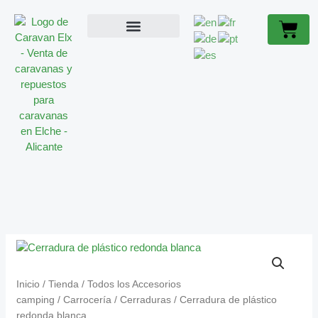
Ir
BLANCA
Cart
al
CANTIDAD
contenido
ACCESORIOS CARAVANA
CARAVANAS OCASIÓN
SOBRE NOSOTROS
CERRADURA
DE
PLÁSTICO
Inicio
/
Tienda
/
Todos los Accesorios
REDONDA
camping
/
Carrocería
/
Cerraduras
/ Cerradura de plástico
BLANCA
redonda blanca