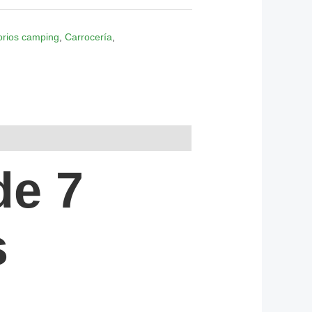
orios camping
,
Carrocería
,
de 7
s