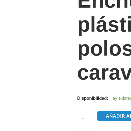
Ench
plást
polos
cara
Disponibilidad:
Hay existe
AÑADIR A