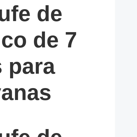
ufe de
ico de 7
 para
vanas