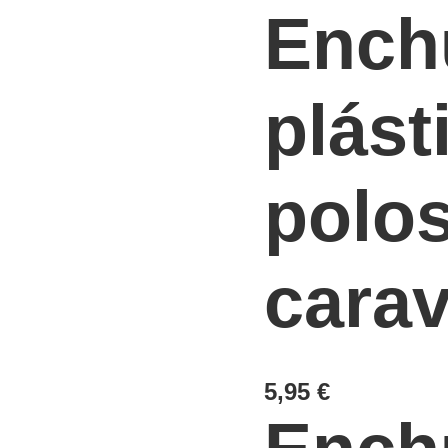
7
Ench
POLOS
PARA
CARAVANAS
plást
CANTIDAD
polos
cara
5,95
€