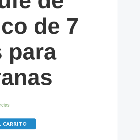
ufe de
ico de 7
 para
vanas
ncias
L CARRITO