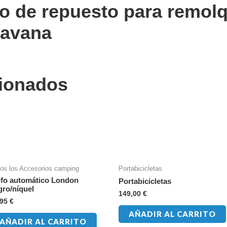
co de repuesto para remol
ravana
cionados
os los Accesorios camping
Portabicicletas
ifo automático London
Portabicicletas
gro/níquel
149,00
€
,95
€
AÑADIR AL CARRITO
AÑADIR AL CARRITO