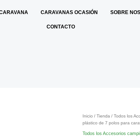
 CARAVANA
CARAVANAS OCASIÓN
SOBRE NO
CONTACTO
ENCHUFE
Inicio
/
Tienda
/
Todos los Ac
DE
plástico de 7 polos para car
PLÁSTICO
Todos los Accesorios camp
DE