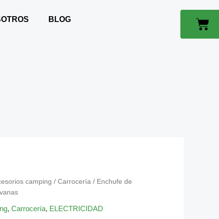
7
POLOS
SOTROS
BLOG
Car
PARA
CARAVANAS
CANTIDAD
cesorios camping
/
Carrocería
/ Enchufe de
avanas
ing
,
Carrocería
,
ELECTRICIDAD