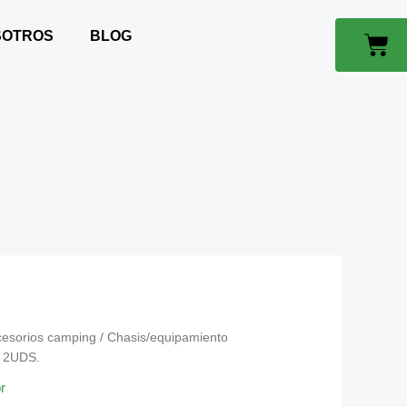
SOTROS
BLOG
Car
cesorios camping
/
Chasis/equipamiento
 2UDS.
r