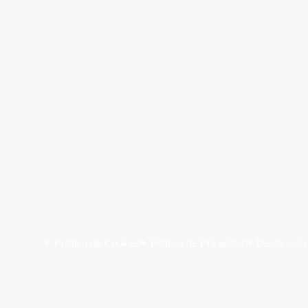
Viaja con comodidad, viaja c
Política de Cookies
Política de Privacidad
Declaración