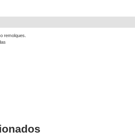
s o remolques.
das
cionados