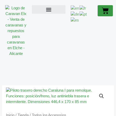
Ir
Cart
al
contenido
ACCESORIOS CARAVANA
CARAVANAS OCASIÓN
SOBRE NOSOTROS
Inicio
/
Tienda
/
Todos los Accesorios