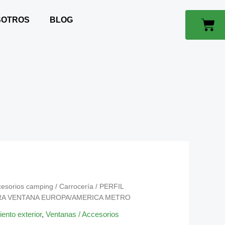
PARA
VENTANA
SOTROS
BLOG
Car
EUROPA/AMERICA
METRO
CANTIDAD
cesorios camping
/
Carrocería
/ PERFIL
RA VENTANA EUROPA/AMERICA METRO
ento exterior
,
Ventanas / Accesorios