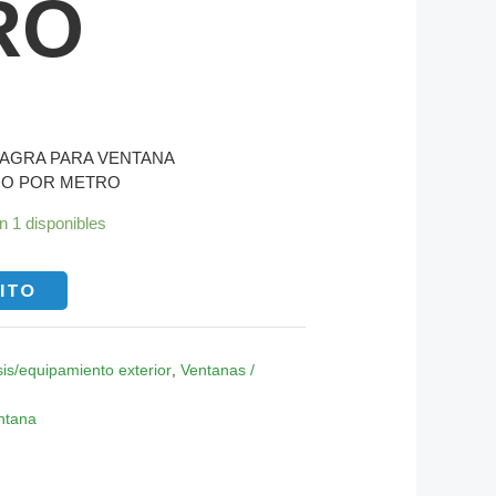
RO
SAGRA PARA VENTANA
IO POR METRO
n 1 disponibles
RITO
is/equipamiento exterior
,
Ventanas /
ntana