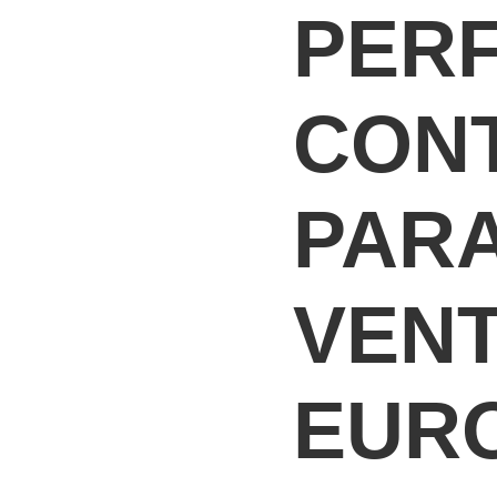
VENTANA
PERF
EUROPA/AMERICA
METRO
CANTIDAD
CON
PAR
VEN
EUR