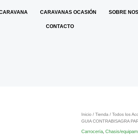
 CARAVANA
CARAVANAS OCASIÓN
SOBRE NO
CONTACTO
PERFIL
Inicio
/
Tienda
/
Todos los Ac
GUIA
GUIA CONTRABISAGRA PA
CONTRABISAGRA
Carrocería
,
Chasis/equipami
PARA