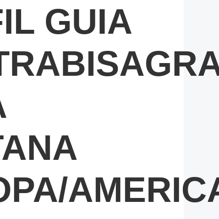
IL GUIA
TRABISAGR
A
TANA
OPA/AMERIC