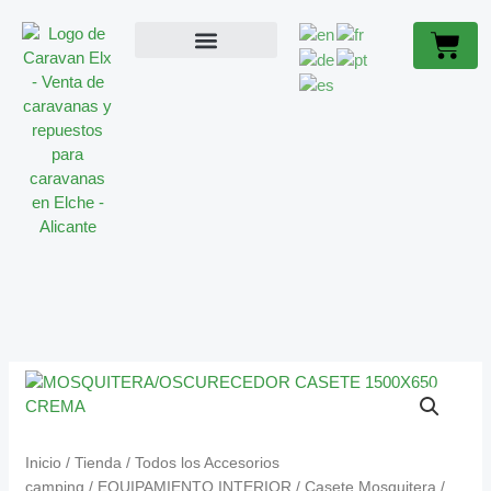
Ir
CREMA
Cart
al
CANTIDAD
contenido
ACCESORIOS CARAVANA
CARAVANAS OCASIÓN
SOBRE NOSOTROS
MOSQUITERA/OSCURECEDOR
CASETE
1500X650
CREMA
Inicio
/
Tienda
/
Todos los Accesorios
CANTIDAD
camping
/
EQUIPAMIENTO INTERIOR
/
Casete Mosquitera /