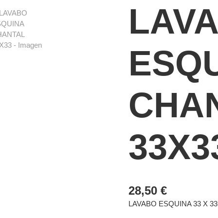
CANTIDAD
LAV
ESQ
CHA
33X3
28,50
€
LAVABO ESQUINA 33 X 3