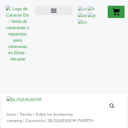
Ir
Cart
al
contenido
ACCESORIOS CARAVANA
CARAVANAS OCASIÓN
SOBRE NOSOTROS
BLOQUEADOR
PUERTA
CANTIDAD
Inicio
/
Tienda
/
Todos los Accesorios
camping
/
Carrocería
/ BLOQUEADOR PUERTA